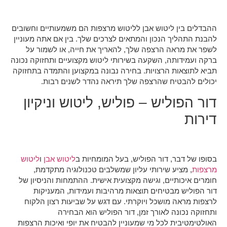
ההבדלים בין ליטוש אבן לליטוש מרצפות הם משמעותיים וחשובים
להבנת התהליך הנכון והמתאים לצרכים שלך. בין אם אתה מעוניין
לשפר את מראה הרצפה שלך, להאריך את חייה, או לשמור על
ברקה ועמידותה, השקעה בשירותי ליטוש מקצועיים ותחזוקה נכונה
תביא לתוצאות הרצויות. בחירה נבונה במקצוען והתמדה בתחזוקה
יכולים להבטיח שהרצפה שלך תיראה נהדר לשנים רבות.
דור הפוליש – פוליש, ליטוש וניקיון
דירות
בסופו של דבר, דור הפוליש, בעל המומחיות ב
ליטוש אבן
ו
ליטוש
מרצפות
, מציע שירותי עליון שמשלבים טכנולוגיה מתקדמת,
חומרים איכותיים, וגישה מקצועית אישית. ההתמחות והניסיון של
דור הפוליש מבטיחים תוצאות מרהיבות ועמידות, המעניקות
לרצפות מראה מושכל ויוקרתי. עם דגש על שביעות רצון הלקוח
ותחזוקה נכונה לאורך זמן, דור הפוליש הוא הבחירה
האולטימטיבית לכל מי שמעוניין להבטיח את יופי ואיכות הרצפות