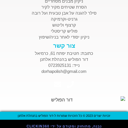
ניקיון מבנים מסחריים
הסרת שטיחים מקיר לקיר
סילר להגנה על אבן טבעית ועל רובה
גרניט-וקרמיקה
קרצוף וליטוש
פוליש קריסטלי
ניקיון יסודי לאחר בניה/שיפוץ
צור קשר
כתובת: חטיבת יפתח 61, כרמיאל
דור הפוליש בהנהלת אלחנן
נייד: 0723925131
dorhapolish@gmail.com
זכויות יוצרים 2023 © כל הזכויות שמורות ל-דור הפוליש בהנהלת אלחנן
נבנה, מתוחזק ומקודם על ידי CLICKIN360