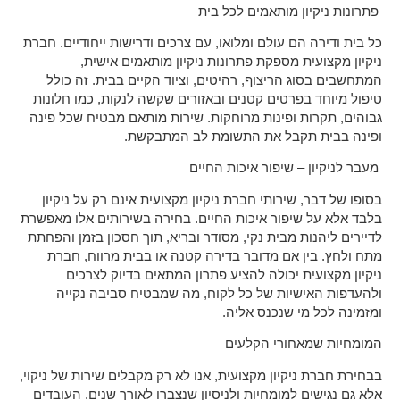
פתרונות ניקיון מותאמים לכל בית
כל בית ודירה הם עולם ומלואו, עם צרכים ודרישות ייחודיים. חברת
ניקיון מקצועית מספקת פתרונות ניקיון מותאמים אישית,
המתחשבים בסוג הריצוף, רהיטים, וציוד הקיים בבית. זה כולל
טיפול מיוחד בפרטים קטנים ובאזורים שקשה לנקות, כמו חלונות
גבוהים, תקרות ופינות מרוחקות. שירות מותאם מבטיח שכל פינה
ופינה בבית תקבל את התשומת לב המתבקשת.
מעבר לניקיון – שיפור איכות החיים
בסופו של דבר, שירותי חברת ניקיון מקצועית אינם רק על ניקיון
בלבד אלא על שיפור איכות החיים. בחירה בשירותים אלו מאפשרת
לדיירים ליהנות מבית נקי, מסודר ובריא, תוך חסכון בזמן והפחתת
מתח ולחץ. בין אם מדובר בדירה קטנה או בבית מרווח, חברת
ניקיון מקצועית יכולה להציע פתרון המתאים בדיוק לצרכים
ולהעדפות האישיות של כל לקוח, מה שמבטיח סביבה נקייה
ומזמינה לכל מי שנכנס אליה.
המומחיות שמאחורי הקלעים
בבחירת חברת ניקיון מקצועית, אנו לא רק מקבלים שירות של ניקוי,
אלא גם נגישים למומחיות ולניסיון שנצברו לאורך שנים. העובדים