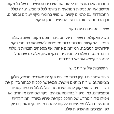
בחברות אלו מוכשרים לזהות את הצרכים הספציפיים של כל מקום
וליישם את הטכניקות המתאימות ביותר לכל סיטואציה. זה כולל
התמודדות עם כתמים קשים, שימוש בחומרי ניקוי יעילים ובטוחים,
וכן הבטחת שימור הרכוש והחפצים בזמן הניקוי.
שימור הסביבה בעת ניקוי
נושא האקולוגיה ושמירה על הסביבה תופס מקום חשוב בעולם
הניקיון המקצועי. חברות רבות מקפידות להשתמש בחומרי ניקוי
ידידותיים לסביבה, המזהמים פחות ואף מספקים תוצאות מעולות.
הדבר מבטיח שלא רק הבית יהיה נקי ונעים, אלא גם שהתהליך
יהיה בר קיימא ואחראי סביבתית.
החשיבות של שירות אישי
בעוד שחברות ניקיון רבות מציעות פקג'ים מוגדרים מראש, חלקן
מציעות גם שירות מותאם אישית, המאפשר ללקוח לבחור בדיוק את
השירותים שהוא זקוק להם. שירות זה יכול לכלול פרטים קטנים
וספציפיים, כמו טיפול בחלונות גבוהים, ניקוי שטיחים מיוחדים, או
אפילו סידור מחדש של החלל לקראת אירוע מיוחד. המודולריות
והגמישות הללו מאפשרות ללקוח ליהנות מבית נקי ומזמין בדיוק
לפי הצרכים וההעדפות שלו.