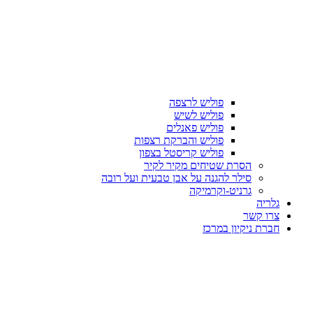
פוליש לרצפה
פוליש לשיש
פוליש פאנלים
פוליש והברקת רצפות
פוליש קריסטל בצפון
הסרת שטיחים מקיר לקיר
סילר להגנה על אבן טבעית ועל רובה
גרניט-וקרמיקה
גלריה
צרו קשר
חברת ניקיון במרכז