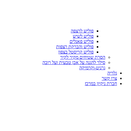
פוליש לרצפה
פוליש לשיש
פוליש פאנלים
פוליש והברקת רצפות
פוליש קריסטל בצפון
הסרת שטיחים מקיר לקיר
סילר להגנה על אבן טבעית ועל רובה
גרניט-וקרמיקה
גלריה
צרו קשר
חברת ניקיון במרכז