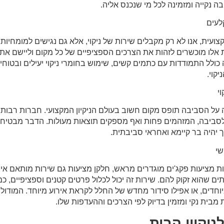
 נקייה ומזמינה לכל מי שנכנס אליה.
לעים
ועית, אנו לא רק מקבלים שירות של ניקוי, אלא גם נגישים למומחיות ו
 אלו מוכשרים לזהות את הצרכים הספציפיים של כל מקום וליישם את
ה כולל התמודדות עם כתמים קשים, שימוש בחומרי ניקוי יעילים ובטוחי
קוי.
י
ה על הסביבה תופס מקום חשוב בעולם הניקיון המקצועי. חברות רבו
ם לסביבה, המזהמים פחות ואף מספקים תוצאות מעולות. הדבר מבטיח 
 יהיה בר קיימא ואחראי סביבתית.
שי
ות מציעות פקג'ים מוגדרים מראש, חלקן מציעות גם שירות מותאם א
ם שהוא זקוק להם. שירות זה יכול לכלול פרטים קטנים וספציפיים, כמ
מיוחדים, או אפילו סידור מחדש של החלל לקראת אירוע מיוחד. המודולר
מבית נקי ומזמין בדיוק לפי הצרכים וההעדפות שלו.
ניקיון הבית