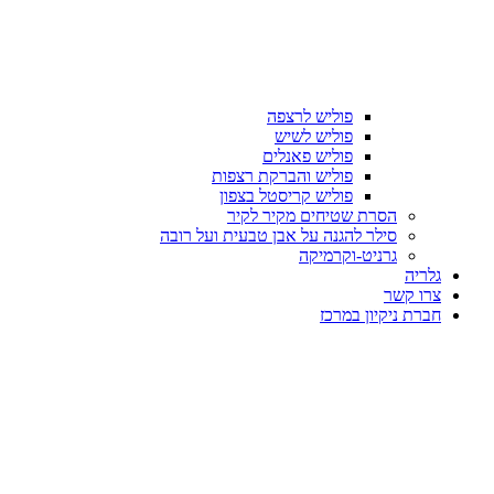
פוליש לרצפה
פוליש לשיש
פוליש פאנלים
פוליש והברקת רצפות
פוליש קריסטל בצפון
הסרת שטיחים מקיר לקיר
סילר להגנה על אבן טבעית ועל רובה
גרניט-וקרמיקה
גלריה
צרו קשר
חברת ניקיון במרכז