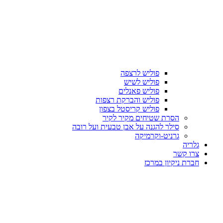
פוליש לרצפה
פוליש לשיש
פוליש פאנלים
פוליש והברקת רצפות
פוליש קריסטל בצפון
הסרת שטיחים מקיר לקיר
סילר להגנה על אבן טבעית ועל רובה
גרניט-וקרמיקה
גלריה
צרו קשר
חברת ניקיון במרכז