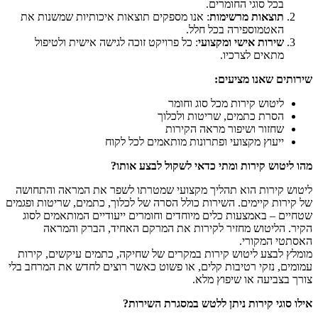
בכל סוגי החומרים.
תוצאות מרשימות
: אנו מספקים תוצאות איכותיות שמשנות את
האטמוספירה בכל חלל.
שירות אישי ומקצועי
: כל פרויקט זוכה לגישה אישית ולטיפול
מתאים לצרכיו.
שירותים שאנו מציעים:
ליטוש קירות מכל סוג וחומר
הסרת כתמים, שריטות ולכלוך
שחזור ושיפור מראה הקירות
ייעוץ מקצועי ופתרונות מותאמים לכל לקוח
מהו ליטוש קירות ומתי כדאי לשקול לבצע אותו?
ליטוש קירות הוא תהליך מקצועי שמטרתו לשפר את המראה והתחושה
של קירות קיימים. השירות כולל הסרה של לכלוך, כתמים, שריטות ופגמים
שטחיים – באמצעות כלים מיוחדים וחומרים ייעודיים המותאמים לסוג
הקיר. הליטוש מחזיר לקירות את המרקם האחיד, הברק והמראה
האסתטי המקורי.
מומלץ לבצע ליטוש קירות במקרים של שחיקה, כתמים עיקשים, קירות
עמומים, נזקי רטיבות קלים, או פשוט כאשר רוצים לחדש את המרחב בלי
צורך בצביעה או שיפוץ מלא.
אילו סוגי קירות ניתן ללטש במסגרת השירות?