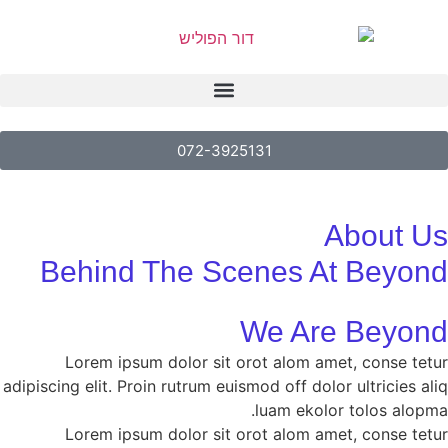
מחירון פוליש לרצפה 2026
072-3925131
About Us
Behind The Scenes At Beyond
We Are Beyond
Lorem ipsum dolor sit orot alom amet, conse tetur
adipiscing elit. Proin rutrum euismod off dolor ultricies aliq
luam ekolor tolos alopma.
Lorem ipsum dolor sit orot alom amet, conse tetur