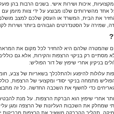
מקצועיות, איכות ושירות אישי. בשנים הרבות בהן פוע
ל אחד מהשירותים שלנו מבוצע על ידי צוות מיומן עם 
להחזיר את הבית, המשרד או העסק שלכם למצב מושלם, 
ה, שמירה על הסטנדרטים הגבוהים ביותר ושירות לקו
?
בים שהמטרה שלהם היא להחזיר לכל מקום את המראה ה
 מסתיים רק בניקוי הרצפות והקירות, אלא גם כוללים
ם בניקיון אחרי שיפוץ של דור הפוליש:
ת עלולות להיפגע ולהתלכלך בשאריות של צבע, חומרי
הפוליש מתמחה בניקוי יסודי ומקצועי של הרצפות, כול
אריחים כדי לחשוף את השכבה החדשה. כל זה מתבצע ב
ר אחרי שיפוץ הוא הברקת הרצפות. על מנת להבטיח 
י שמחלק את השכבות העליונות של הרצפה ומגן עליהן
רמיקה. תהליך ההברקה משאיר את הרצפות מבריקות יות