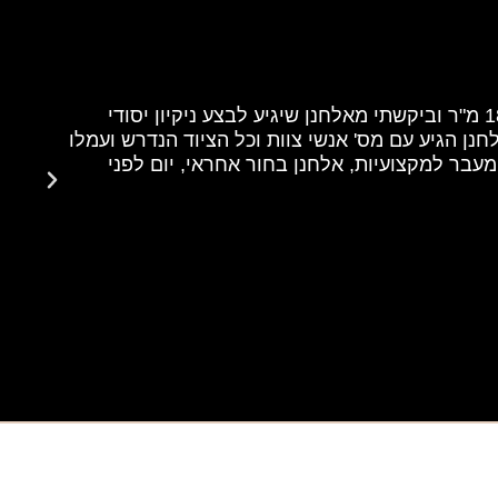
על אלחנן מחברת "דור הפוליש" אין לי מילים! איזה שירות נהדר! פניתי אליו לאחר שרכשתי בית חדש בגודל של 180 מ"ר וביקשתי מאלחנן שיגיע לבצע ניקיון יסודי
על אלחנן
נן הגיע עם מס' אנשי צוות וכל הציוד הנדרש ועמלו
אל אלחנן
מעבר למקצועיות, אלחנן בחור אחראי, יום לפני
עבדו במ
ולא מורח
אנה, ק