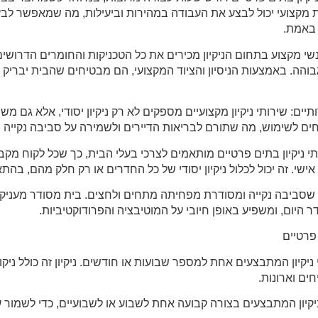
ת מקצועי יכול לבצע את העבודה במהירות וביעילות, מה שמאפשר לב
באמת.
אנשי מקצוע בתחום הניקיון מכירים את כל הטכניקות והחומרים הדרושי
והה. באמצעות הניסיון והציוד המקצועי, הם מבטיחים שהבית יבריק וי
ותיים: שירותי ניקיון מקצועיים מספקים לא רק ניקיון יסודי, אלא גם 
חים לשימוש, מה שתורם לבריאות הדיירים ולשמירה על סביבה נקייה מ
תי ניקיון בתים פרטיים מותאמים לצרכי בעלי הבית, כך שכל לקוח מקב
שי. זה יכול לכלול ניקיון יסודי של כל החדרים או רק חלק מהם, בהתא
ע שסביבה נקייה ומסודרת מפחיתה מתחים ולחצים. בית מסודר מעניק
דר היום, ומשפיע באופן חיובי על המוטיבציה והפרודוקטיביות.
 פרטיים
תי ניקיון המתבצעים אחת למספר שבועות או חודשים. ניקיון זה כולל ניקו
חים וארונות.
תי ניקיון המתבצעים בצורה קבועה אחת לשבוע או לשבועיים, כדי לשמור 