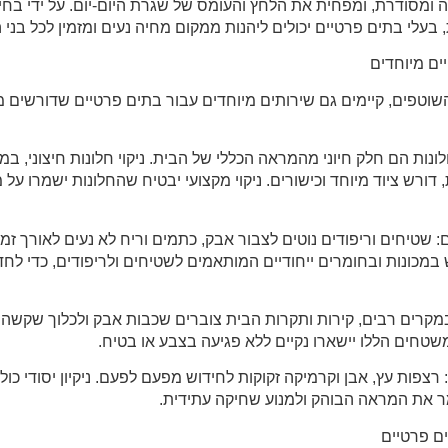
 ומסודרת, ומפחית את הלחץ והעומס של שגרת היום-יום. על ידי בחירת
בעלי בתים פרטיים יכולים ליהנות ממקום מחיה נעים ומזמין לכל בני
יים מיוחדים
השוטפים, קיימים גם שירותים מיוחדים עבור בתים פרטיים שדורשים מע
: חלונות הם חלק חיוני מהמראה הכללי של הבית. ניקוי חלונות חיצוני, ב
ורש ציוד מיוחד וכישורים. ניקוי מקצועי יבטיח שהחלונות ישמרו על 
ים: שטיחים וריפודים נוטים לצבור אבק, כתמים וריח לא נעים לאורך זמן. 
 במכונות ובחומרים ייחודיים המותאמים לשטיחים ולריפודים, כדי ל
: במקרים רבים, קירות ותקרות הבית צוברים שכבות אבק ולכלוך שקשה ל
משטחים הללו יישארו נקיים ללא פגיעה בצבע או בטיח.
רצפות עץ, אבן וקרמיקה זקוקות לחידוש מפעם לפעם. ניקיון יסודי כולל
 את המראה הבוהק ולמנוע שחיקה עתידית.
ים פרטיים