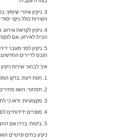
בצורה עקבית.
3. ניקיון אחרי שיפוץ:
השירות כולל ניקוי יסוד
4. ניקיון לקראת אירוע
הבית לאירוע, וגם לנקות
5. ניקיון לפני מעבר ד
הנכס לדיירים החדשים. נ
איך לבחור שירות ניקיון
1. חוות דעת: בדקו המלצות מלקוחות קודמים כדי לוודא שהחברה מספקת שירות איכותי ואמין.
2. תמחור: השוו מחירים בין החברות השונות כדי לוודא שאתם מקבלים את השירות ברמת המחיר המתאימה.
3. מקצועיות: ודאו כי לחברה יש את הידע והציוד הדרושים כדי לספק ניקיון ברמה גבוהה.
4. מוצרים ידידותיים לסביבה: וודאו שהחברה משתמשת בחומרים שאינם מזיקים לסביבה או לבריאות הדיירים.
5. ביטוח: בררו אם החברה מספקת ביטוח במקרה של נזק לרכוש במהלך הניקיון.
ניקיון בתים פרטיים הוא