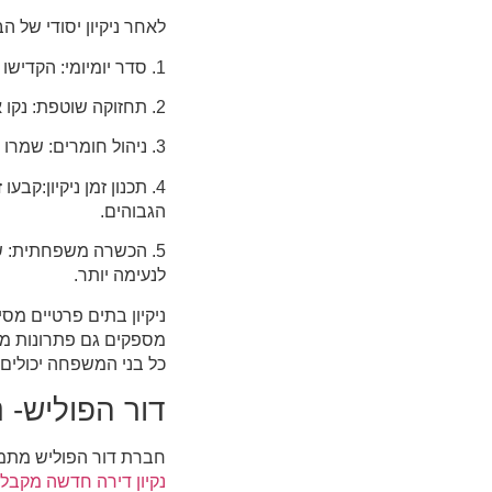
לאחר ניקיון יסודי של 
1. סדר יומיומי: הקדישו כמה דקות כל יום לסידור המרחב הביתי, כמו איסוף בגדים והחזרת חפצים למקומם.
2. תחזוקה שוטפת: נקו אזורים בעייתיים, כמו המטבח והשירותים, על בסיס קבוע כדי למנוע הצטברות לכלוך וכתמים.
3. ניהול חומרים: שמרו על מוצרים שאינם בשימוש מחוץ לאזורי המחיה כדי להפחית עומס ולשפר את האווירה.
4. תכנון זמן ניקיון:קב
הגבוהים.
5. הכשרה משפחתית: ש
לנעימה יותר.
ניקיון בתים פרטיים מסי
מספקים גם פתרונות מיו
כל בני המשפחה יכולים 
דור הפוליש- נ
חברת דור הפוליש מתמחה
נקיון דירה חדשה מקבלן