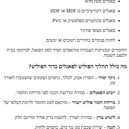
פאנלים מעץ מלא
פאנלים דקורטיביים מ-MDF או HDF
פאנלים סינתטיים מפלסטיק או PVC
פאנלים מצופי פורניר
לוחות פנימיים בחדרים רטובים או יבשים
החומרים וטכניקות העבודה מותאמים תמיד לסוג הפאנל, למיקומו בבית
ולמצב השטח.
מה כולל תהליך הפוליש לפאנלים בדור הפוליש?
ניקוי יסודי
– הסרת אבק, לכלוך, כתמים ושומנים שהצטברו לאורך
זמן.
ייבוש הפאנלים
– במידה ונדרשת הכנה לפני מריחת החומר.
מריחת חומר פוליש ייעודי
– מותאם לסוג החומר ולרמת הבלאי של
הפאנל.
ליטוש עדין
– במידת הצורך, להשגת ברק אחיד ומרקם חלק.
הגנה
– יצירת שכבת מגן נגד מים, כתמים ולחות.