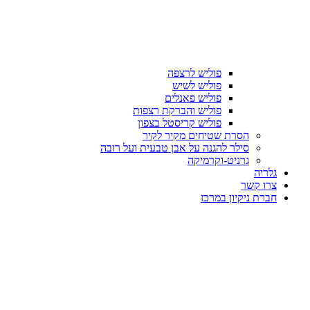
פוליש לרצפה
פוליש לשיש
פוליש פאנלים
פוליש והברקת רצפות
פוליש קריסטל בצפון
הסרת שטיחים מקיר לקיר
סילר להגנה על אבן טבעית ועל רובה
גרניט-וקרמיקה
גלריה
צרו קשר
חברת ניקיון במרכז