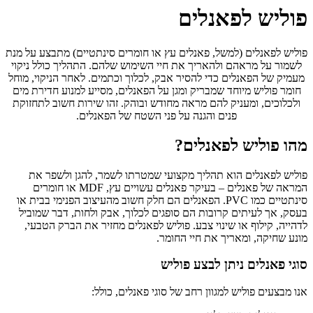
פוליש לפאנלים
פוליש לפאנלים (למשל, פאנלים עץ או חומרים סינתטיים) מתבצע על מנת
לשמור על מראהם ולהאריך את חיי השימוש שלהם. התהליך כולל ניקוי
מעמיק של הפאנלים כדי להסיר אבק, לכלוך וכתמים. לאחר הניקוי, מוחל
חומר פוליש מיוחד שמבריק ומגן על הפאנלים, מסייע למנוע חדירת מים
ולכלוכים, ומעניק להם מראה מחודש ובוהק. זהו שירות חשוב לתחזוקת
פנים והגנה על פני השטח של הפאנלים.
מהו פוליש לפאנלים?
פוליש לפאנלים הוא תהליך מקצועי שמטרתו לשמר, להגן ולשפר את
המראה של פאנלים – בעיקר פאנלים עשויים עץ, MDF או חומרים
סינתטיים כמו PVC. הפאנלים הם חלק חשוב מהעיצוב הפנימי בבית או
בעסק, אך לעיתים קרובות הם סופגים לכלוך, אבק ולחות, דבר שמוביל
לדהייה, קילוף או שינוי צבע. פוליש לפאנלים מחזיר את הברק הטבעי,
מונע שחיקה, ומאריך את חיי החומר.
סוגי פאנלים ניתן לבצע פוליש
אנו מבצעים פוליש למגוון רחב של סוגי פאנלים, כולל: