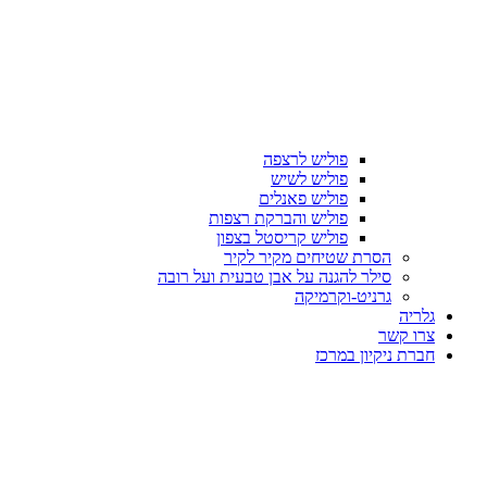
פוליש לרצפה
פוליש לשיש
פוליש פאנלים
פוליש והברקת רצפות
פוליש קריסטל בצפון
הסרת שטיחים מקיר לקיר
סילר להגנה על אבן טבעית ועל רובה
גרניט-וקרמיקה
גלריה
צרו קשר
חברת ניקיון במרכז