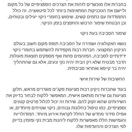
בחברות אלו מוכשרים לזהות את הצרכים הספציפיים של כל מקום
וליישם את הטכניקות המתאימות ביותר לכל סיטואציה. זה כולל
התמודדות עם כתמים קשים, שימוש בחומרי ניקוי יעילים ובטוחים,
וכן הבטחת שימור הרכוש והחפצים בזמן הניקוי.
שימור הסביבה בעת ניקוי
נושא האקולוגיה ושמירה על הסביבה תופס מקום חשוב בעולם
הניקיון המקצועי. חברות רבות מקפידות להשתמש בחומרי ניקוי
ידידותיים לסביבה, המזהמים פחות ואף מספקים תוצאות מעולות.
הדבר מבטיח שלא רק הבית יהיה נקי ונעים, אלא גם שהתהליך
יהיה בר קיימא ואחראי סביבתית.
החשיבות של שירות אישי
בעוד שחברות ניקיון רבות מציעות פקג'ים מוגדרים מראש, חלקן
מציעות גם שירות מותאם אישית, המאפשר ללקוח לבחור בדיוק את
השירותים שהוא זקוק להם. שירות זה יכול לכלול פרטים קטנים
וספציפיים, כמו טיפול בחלונות גבוהים, ניקוי שטיחים מיוחדים, או
אפילו סידור מחדש של החלל לקראת אירוע מיוחד. המודולריות
והגמישות הללו מאפשרות ללקוח ליהנות מבית נקי ומזמין בדיוק
לפי הצרכים וההעדפות שלו.