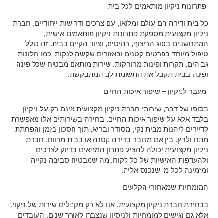
פתרונות ניקיון מותאמים לכל בית
כל בית ודירה הם עולם ומלואו, עם צרכים ודרישות ייחודיים. חברת
ניקיון מקצועית מספקת פתרונות ניקיון מותאמים אישית,
המתחשבים בסוג הריצוף, רהיטים, וציוד הקיים בבית. זה כולל
טיפול מיוחד בפרטים קטנים ובאזורים שקשה לנקות, כמו חלונות
גבוהים, תקרות ופינות מרוחקות. שירות מותאם מבטיח שכל פינה
ופינה בבית תקבל את התשומת לב המתבקשת.
מעבר לניקיון – שיפור איכות החיים
בסופו של דבר, שירותי חברת ניקיון מקצועית אינם רק על ניקיון
בלבד אלא על שיפור איכות החיים. בחירה בשירותים אלו מאפשרת
לדיירים ליהנות מבית נקי, מסודר ובריא, תוך חסכון בזמן והפחתת
מתח ולחץ. בין אם מדובר בדירה קטנה או בבית מרווח, חברת
ניקיון מקצועית יכולה להציע פתרון המתאים בדיוק לצרכים
ולהעדפות האישיות של כל לקוח, מה שמבטיח סביבה נקייה
ומזמינה לכל מי שנכנס אליה.
המומחיות שמאחורי הקלעים
בבחירת חברת ניקיון מקצועית, אנו לא רק מקבלים שירות של ניקוי,
אלא גם נגישים למומחיות ולניסיון שנצברו לאורך שנים. העובדים