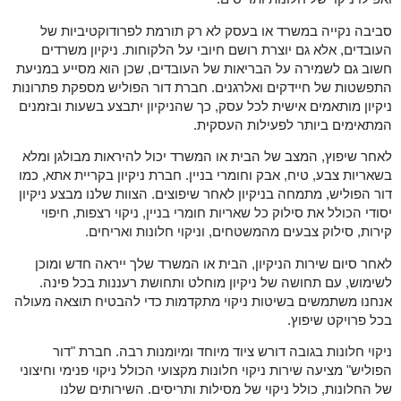
סביבה נקייה במשרד או בעסק לא רק תורמת לפרודוקטיביות של
העובדים, אלא גם יוצרת רושם חיובי על הלקוחות. ניקיון משרדים
חשוב גם לשמירה על הבריאות של העובדים, שכן הוא מסייע במניעת
התפשטות של חיידקים ואלרגנים. חברת דור הפוליש מספקת פתרונות
ניקיון מותאמים אישית לכל עסק, כך שהניקיון יתבצע בשעות ובזמנים
המתאימים ביותר לפעילות העסקית.
לאחר שיפוץ, המצב של הבית או המשרד יכול להיראות מבולגן ומלא
בשאריות צבע, טיח, אבק וחומרי בניין. חברת ניקיון בקריית אתא, כמו
דור הפוליש, מתמחה בניקיון לאחר שיפוצים. הצוות שלנו מבצע ניקיון
יסודי הכולל את סילוק כל שאריות חומרי בניין, ניקוי רצפות, חיפוי
קירות, סילוק צבעים מהמשטחים, וניקוי חלונות ואריחים.
לאחר סיום שירות הניקיון, הבית או המשרד שלך ייראה חדש ומוכן
לשימוש, עם תחושה של ניקיון מוחלט ותחושת רעננות בכל פינה.
אנחנו משתמשים בשיטות ניקוי מתקדמות כדי להבטיח תוצאה מעולה
בכל פרויקט שיפוץ.
ניקוי חלונות בגובה דורש ציוד מיוחד ומיומנות רבה. חברת "דור
הפוליש" מציעה שירות ניקוי חלונות מקצועי הכולל ניקוי פנימי וחיצוני
של החלונות, כולל ניקוי של מסילות ותריסים. השירותים שלנו