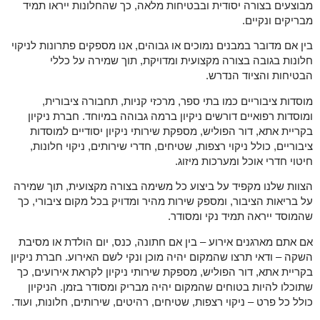
מבוצעים בצורה יסודית ובבטיחות מלאה, כך שהחלונות ייראו תמיד
מבריקים ונקיים.
בין אם מדובר במבנים נמוכים או גבוהים, אנו מספקים פתרונות לניקוי
חלונות בגובה בצורה מקצועית ומדויקת, תוך שמירה על כללי
הבטיחות והציוד הנדרש.
מוסדות ציבוריים כמו בתי ספר, מרכזי קניות, תחבורה ציבורית,
ומוסדות רפואיים דורשים ניקיון ברמה גבוהה במיוחד. חברת ניקיון
בקריית אתא, דור הפוליש, מספקת שירותי ניקיון יסודיים למוסדות
ציבוריים, כולל ניקוי רצפות, שטיחים, חדרי שירותים, ניקוי חלונות,
חיטוי חדרי אוכל ומערכות מיזוג.
הצוות שלנו מקפיד על ביצוע כל משימה בצורה מקצועית, תוך שמירה
על בריאות הציבור, ומספק שירות מהיר ומדויק בכל מקום ציבורי, כך
שהמוסד ייראה תמיד נקי ומסודר.
אם אתם מארגנים אירוע – בין אם חתונה, כנס, יום הולדת או מסיבת
השקה – ודאי תרצו שהמקום יהיה מוכן ונקי לשם האירוע. חברת ניקיון
בקריית אתא, דור הפוליש, מספקת שירותי ניקיון לקראת אירועים, כך
שתוכלו להיות בטוחים שהמקום יהיה מבריק ומסודר בזמן. הניקיון
כולל כל פרט – ניקוי רצפות, שטיחים, רהיטים, שירותים, חלונות, ועוד.