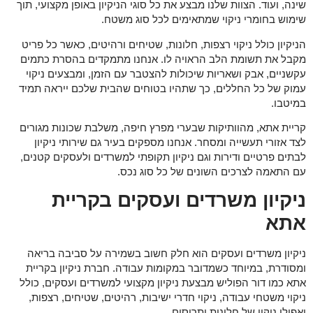
שינה, ועוד. הצוות שלנו מבצע את כל סוגי הניקיון באופן מקצועי, תוך
שימוש בחומרי ניקוי שמתאימים לכל סוג משטח.
הניקיון כולל ניקוי רצפות, חלונות, שטיחים ורהיטים, כאשר כל פריט
מקבל את תשומת הלב הראויה לו. אנחנו מתמקדים בהסרת כתמים
עקשניים, אבק ושאריות שיכולות להצטבר עם הזמן, ומבצעים ניקוי
עמוק של כל החללים, כך שתהיו בטוחים שהבית שלכם ייראה תמיד
במיטבו.
קריית אתא, מהוותיקות שבערי מפרץ חיפה, משלבת שכונות מגורים
לצד אזורי תעשייה ומסחר. אנחנו מספקים בעיר גם שירותי ניקיון
לבתים פרטיים ודירות וגם ניקיון תקופתי למשרדים ולעסקים קטנים,
עם התאמה לצרכים השונים של כל סוג נכס.
ניקיון משרדים ועסקים בקריית
אתא
ניקיון משרדים ועסקים הוא חלק חשוב בשמירה על סביבה בריאה
ומסודרת, במיוחד כשמדובר במקומות עבודה. חברת ניקיון בקריית
אתא כמו דור הפוליש מבצעת ניקיון מקצועי למשרדים ועסקים, כולל
ניקוי משטחי עבודה, ניקוי חדרי ישיבות, רהיטים, שטיחים, רצפות,
ואפילו ניקוי של חלונות ותריסים.